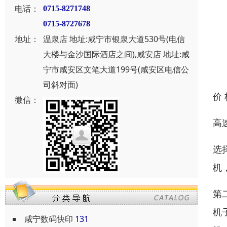
电话：
0715-8271748
0715-8727678
地址：
温泉店 地址:咸宁市银泉大道530号(电信
大楼与金沙国际酒店之间),咸安店 地址:咸
宁市咸安区文笔大道199号(咸安区电信公
司斜对面)
价
微信：
高
选
机
第
机
咸宁数码快印
131