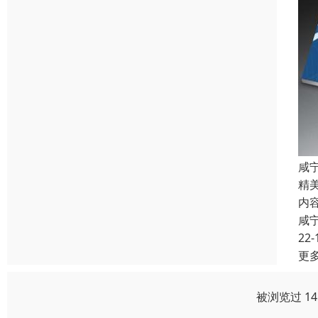
咸
精
内
咸
22-
更
被浏览过 1