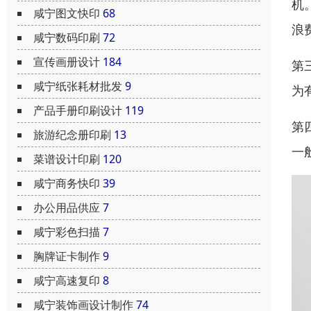
机
咸宁图文快印
68
浪
咸宁数码印刷
72
宣传画册设计
184
第
咸宁纸张耗材批发
9
为
产品手册印刷设计
119
第
旅游纪念册印刷
13
一
菜谱设计印刷
120
咸宁商务快印
39
办公用品供应
7
咸宁彩色扫描
7
胸牌证卡制作
9
咸宁高速复印
8
咸宁装饰画设计制作
74