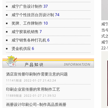
咸宁广告设计制作
37
咸宁个性挂历台历设计制
74
奖牌、工作牌制作
10
咸
当
咸宁胶装机销售
7
式
咸宁销售各种打孔机
6
咸
22-
烫金机供应
6
酒店宣传册印刷制作需要注意的问题
11141阅读 2022-01-27 21:42:24
印刷企业宣传册的常用制作工艺
11889阅读 2022-01-27 21:39:52
画册设计印刷公司--制作高品质画册