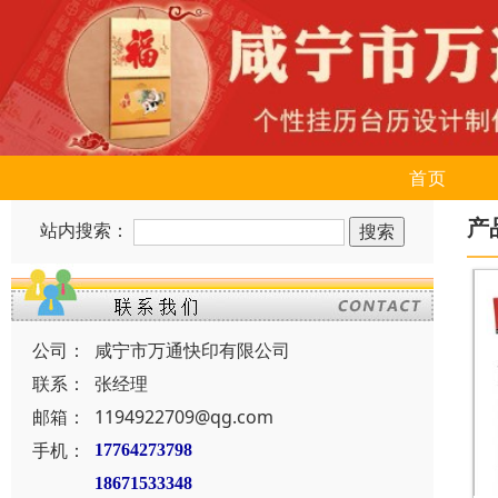
首页
产
站内搜索：
公司：
咸宁市万通快印有限公司
联系：
张经理
邮箱：
1194922709@qg.com
手机：
17764273798
18671533348