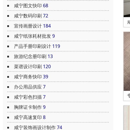
咸宁图文快印
68
咸宁数码印刷
72
宣传画册设计
184
咸宁纸张耗材批发
9
产品手册印刷设计
119
旅游纪念册印刷
13
菜谱设计印刷
120
咸宁商务快印
39
办公用品供应
7
咸宁彩色扫描
7
胸牌证卡制作
9
咸宁高速复印
8
咸宁装饰画设计制作
74