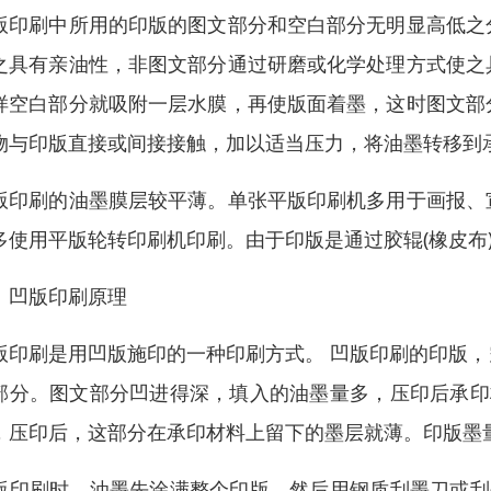
版印刷中所用的印版的图文部分和空白部分无明显高低之
之具有亲油性，非图文部分通过研磨或化学处理方式使之
样空白部分就吸附一层水膜，再使版面着墨，这时图文部
物与印版直接或间接接触，加以适当压力，将油墨转移到
版印刷的油墨膜层较平薄。单张平版印刷机多用于画报、
多使用平版轮转印刷机印刷。由于印版是通过胶辊(橡皮布
、凹版印刷原理
版印刷是用凹版施印的一种印刷方式。 凹版印刷的印版
部分。图文部分凹进得深，填入的油墨量多，压印后承印
，压印后，这部分在承印材料上留下的墨层就薄。印版墨
版印刷时，油墨先涂满整个印版，然后用钢质刮墨刀或刮