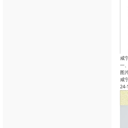
咸
一
图
咸
24-