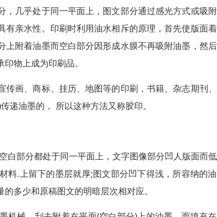
分，几乎处于同一平面上，图文部分通过感光方式或吸附
具有亲水性。印刷时利用油水相斥的原理，首先使版面着
分上附着油墨而空白部分因形成水膜不再吸附油墨，然后
承印物上成为印刷品。
宣传画、商标、挂历、地图等的印刷，书籍、杂志期刊、
)传递油墨的， 所以这种方法又称胶印。
，空白部分都处于同一平面上，文字图像部分凹人版面而
材料.上留下的墨层就厚;图文部分凹下得浅，所容纳的
量的多少和原稿图文的明暗层次相对应。
墨机械，刮去附着在平面(空白部分)上的油墨，而填充