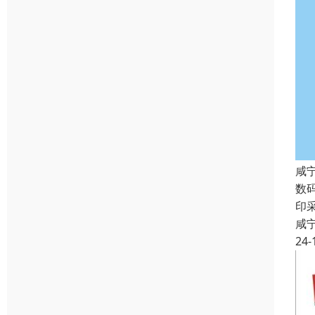
咸
数
印
咸
24-