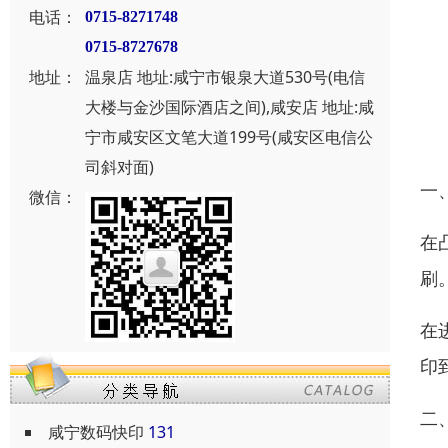
电话：
0715-8271748
0715-8727678
地址：
温泉店 地址:咸宁市银泉大道530号(电信
大楼与金沙国际酒店之间),咸安店 地址:咸
宁市咸安区文笔大道199号(咸安区电信公
司斜对面)
一
微信：
在
刷
在
印
二
咸宁数码快印
131