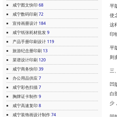
咸宁图文快印
68
平
咸宁数码印刷
72
使
宣传画册设计
184
这
咸宁纸张耗材批发
9
印
产品手册印刷设计
119
平
旅游纪念册印刷
13
则
菜谱设计印刷
120
咸宁商务快印
39
三
办公用品供应
7
凹
咸宁彩色扫描
7
白
胸牌证卡制作
9
少
咸宁高速复印
8
咸宁装饰画设计制作
74
凹