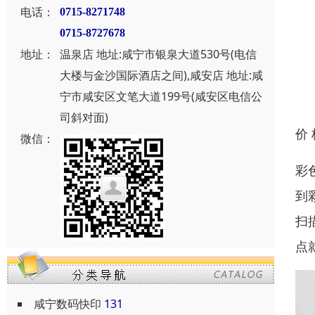
电话：
0715-8271748
0715-8727678
地址：
温泉店 地址:咸宁市银泉大道530号(电信
大楼与金沙国际酒店之间),咸安店 地址:咸
宁市咸安区文笔大道199号(咸安区电信公
司斜对面)
价
微信：
彩
到
扫
点
咸宁数码快印
131