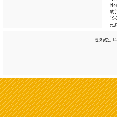
性
咸
19-
更
被浏览过 1