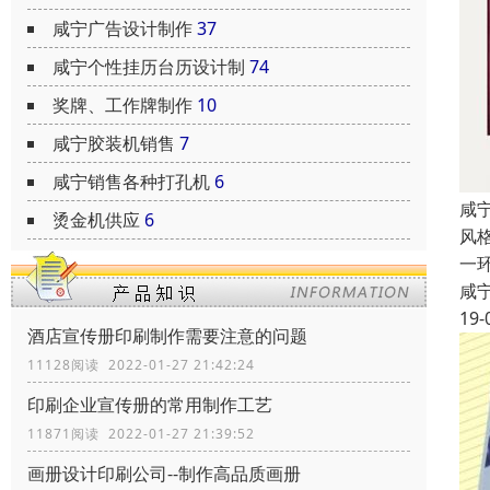
咸宁广告设计制作
37
咸宁个性挂历台历设计制
74
奖牌、工作牌制作
10
咸宁胶装机销售
7
咸宁销售各种打孔机
6
咸
烫金机供应
6
风
一
咸
19-
酒店宣传册印刷制作需要注意的问题
11128阅读 2022-01-27 21:42:24
印刷企业宣传册的常用制作工艺
11871阅读 2022-01-27 21:39:52
画册设计印刷公司--制作高品质画册