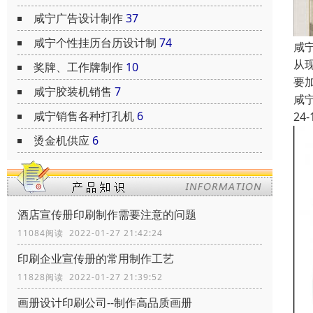
咸宁广告设计制作
37
咸宁个性挂历台历设计制
74
咸
从
奖牌、工作牌制作
10
要
咸宁胶装机销售
7
咸
咸宁销售各种打孔机
6
24-
烫金机供应
6
酒店宣传册印刷制作需要注意的问题
11084阅读 2022-01-27 21:42:24
印刷企业宣传册的常用制作工艺
11828阅读 2022-01-27 21:39:52
画册设计印刷公司--制作高品质画册