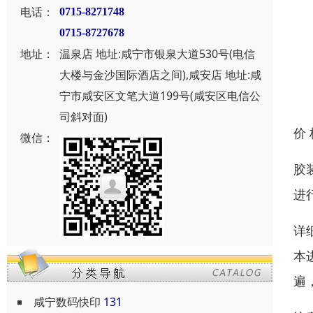
电话：
0715-8271748
0715-8727678
地址：
温泉店 地址:咸宁市银泉大道530号(电信
大楼与金沙国际酒店之间),咸安店 地址:咸
宁市咸安区文笔大道199号(咸安区电信公
司斜对面)
价
微信：
胶
进
详
本
遍
咸宁数码快印
131