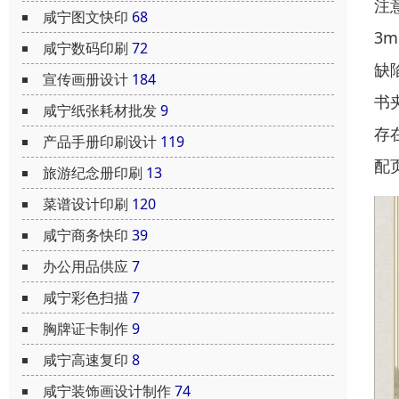
注
咸宁图文快印
68
3
咸宁数码印刷
72
缺
宣传画册设计
184
书
咸宁纸张耗材批发
9
存
产品手册印刷设计
119
配
旅游纪念册印刷
13
菜谱设计印刷
120
咸宁商务快印
39
办公用品供应
7
咸宁彩色扫描
7
胸牌证卡制作
9
咸宁高速复印
8
咸宁装饰画设计制作
74