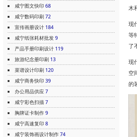
咸宁图文快印
68
木
咸宁数码印刷
72
现
宣传画册设计
184
等
咸宁纸张耗材批发
9
了
产品手册印刷设计
119
旅游纪念册印刷
13
现
菜谱设计印刷
120
空
咸宁商务快印
39
的
办公用品供应
7
咸宁彩色扫描
7
胸牌证卡制作
9
咸宁高速复印
8
咸宁装饰画设计制作
74