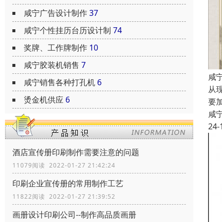
咸宁广告设计制作
37
咸宁个性挂历台历设计制
74
奖牌、工作牌制作
10
咸宁胶装机销售
7
咸
咸宁销售各种打孔机
6
从
烫金机供应
6
要
咸
24-
酒店宣传册印刷制作需要注意的问题
11079阅读 2022-01-27 21:42:24
印刷企业宣传册的常用制作工艺
11822阅读 2022-01-27 21:39:52
画册设计印刷公司--制作高品质画册