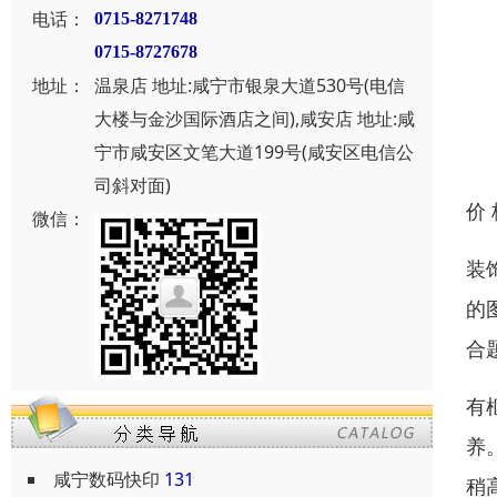
电话：
0715-8271748
0715-8727678
地址：
温泉店 地址:咸宁市银泉大道530号(电信
大楼与金沙国际酒店之间),咸安店 地址:咸
宁市咸安区文笔大道199号(咸安区电信公
司斜对面)
价
微信：
装
的
合
有
养
咸宁数码快印
131
稍