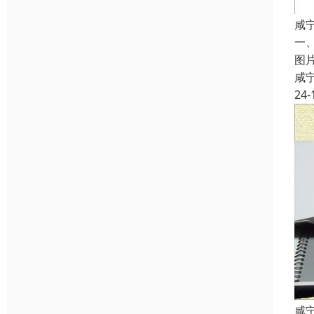
咸
一
图
咸
24-
咸