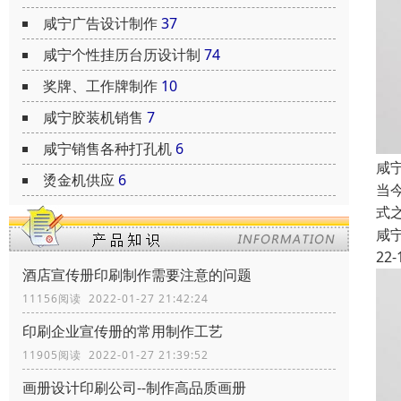
咸宁广告设计制作
37
咸宁个性挂历台历设计制
74
奖牌、工作牌制作
10
咸宁胶装机销售
7
咸宁销售各种打孔机
6
咸
烫金机供应
6
当
式
咸
22-
酒店宣传册印刷制作需要注意的问题
11156阅读 2022-01-27 21:42:24
印刷企业宣传册的常用制作工艺
11905阅读 2022-01-27 21:39:52
画册设计印刷公司--制作高品质画册