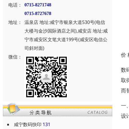
电话：
0715-8271748
0715-8727678
地址：
温泉店 地址:咸宁市银泉大道530号(电信
大楼与金沙国际酒店之间),咸安店 地址:咸
宁市咸安区文笔大道199号(咸安区电信公
司斜对面)
价
微信：
数
取
而
一
设
咸宁数码快印
131