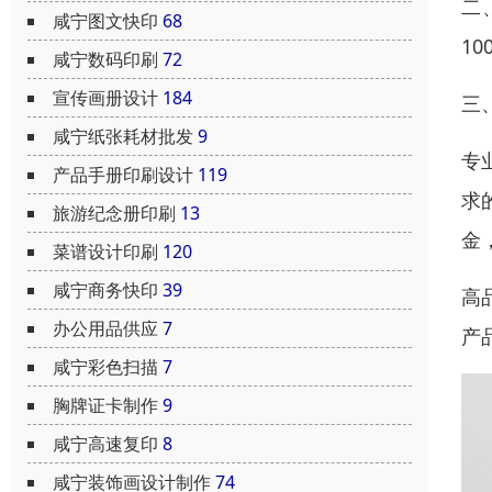
二
咸宁图文快印
68
1
咸宁数码印刷
72
宣传画册设计
184
三
咸宁纸张耗材批发
9
专
产品手册印刷设计
119
求
旅游纪念册印刷
13
金
菜谱设计印刷
120
咸宁商务快印
39
高
办公用品供应
7
产
咸宁彩色扫描
7
胸牌证卡制作
9
咸宁高速复印
8
咸宁装饰画设计制作
74