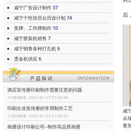
咸宁广告设计制作
37
后
咸宁个性挂历台历设计制
74
奖牌、工作牌制作
10
咸宁胶装机销售
7
咸宁销售各种打孔机
6
烫金机供应
6
酒店宣传册印刷制作需要注意的问题
11084阅读 2022-01-27 21:42:24
印刷企业宣传册的常用制作工艺
咸
11828阅读 2022-01-27 21:39:52
从
要
画册设计印刷公司--制作高品质画册