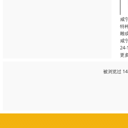
咸
特
雕
咸
24-
更
被浏览过 1