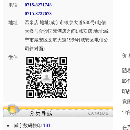
电话：
0715-8271748
0715-8727678
地址：
温泉店 地址:咸宁市银泉大道530号(电信
大楼与金沙国际酒店之间),咸安店 地址:咸
宁市咸安区文笔大道199号(咸安区电信公
司斜对面)
价
微信：
随
影
印
竟
业
咸宁数码快印
131
在