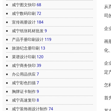
咸宁图文快印
68
从
咸宁数码印刷
72
司
宣传画册设计
184
企
咸宁纸张耗材批发
9
产品手册印刷设计
119
画
旅游纪念册印刷
13
化
菜谱设计印刷
120
企
咸宁商务快印
39
定
办公用品供应
7
咸宁彩色扫描
7
怎
胸牌证卡制作
9
首
咸宁高速复印
8
咸宁装饰画设计制作
74
其