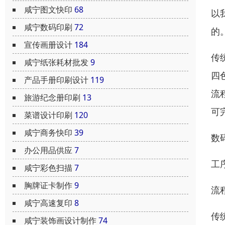
咸宁图文快印
68
以
咸宁数码印刷
72
的
宣传画册设计
184
传
咸宁纸张耗材批发
9
四
产品手册印刷设计
119
流
旅游纪念册印刷
13
可
菜谱设计印刷
120
咸宁商务快印
39
数
办公用品供应
7
工
咸宁彩色扫描
7
胸牌证卡制作
9
流
咸宁高速复印
8
传
咸宁装饰画设计制作
74