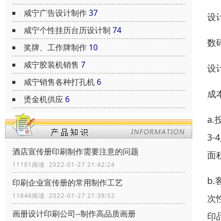
咸宁广告设计制作
37
设
咸宁个性挂历台历设计制
74
数
奖牌、工作牌制作
10
咸宁胶装机销售
7
设
咸宁销售各种打孔机
6
成
烫金机供应
6
a
3
酒店宣传册印刷制作需要注意的问题
面
11101阅读 2022-01-27 21:42:24
b
印刷企业宣传册的常用制作工艺
11846阅读 2022-01-27 21:39:52
次
画册设计印刷公司--制作高品质画册
印