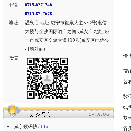
电话：
0715-8271748
0715-8727678
地址：
温泉店 地址:咸宁市银泉大道530号(电信
大楼与金沙国际酒店之间),咸安店 地址:咸
宁市咸安区文笔大道199号(咸安区电信公
司斜对面)
价
微信：
“
各
数
或
复
咸宁数码快印
131
各