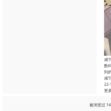
咸
数
到
咸
22-
更
被浏览过 1