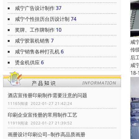
咸宁广告设计制作
37
咸宁个性挂历台历设计制
74
奖牌、工作牌制作
10
咸宁胶装机销售
7
咸
传
咸宁销售各种打孔机
6
后
烫金机供应
6
咸
18-
酒店宣传册印刷制作需要注意的问题
11165阅读 2022-01-27 21:42:24
印刷企业宣传册的常用制作工艺
11919阅读 2022-01-27 21:39:52
画册设计印刷公司--制作高品质画册