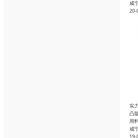
咸
20-
实
凸
用
咸
19-