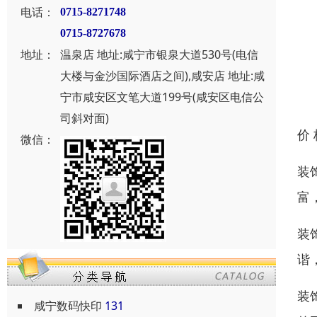
电话：
0715-8271748
0715-8727678
地址：
温泉店 地址:咸宁市银泉大道530号(电信
大楼与金沙国际酒店之间),咸安店 地址:咸
宁市咸安区文笔大道199号(咸安区电信公
司斜对面)
价
微信：
装
富
装
谐
装
咸宁数码快印
131