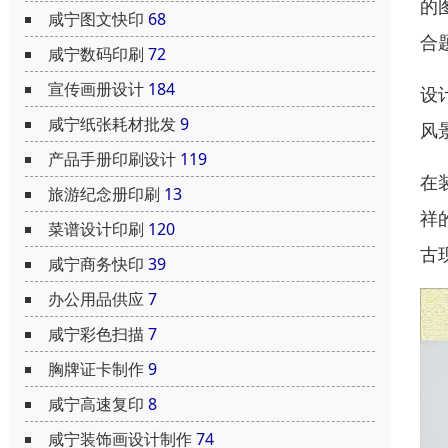
的
咸宁图文快印
68
合
咸宁数码印刷
72
宣传画册设计
184
设
咸宁纸张耗材批发
9
风
产品手册印刷设计
119
在
旅游纪念册印刷
13
祥
菜谱设计印刷
120
古
咸宁商务快印
39
办公用品供应
7
咸宁彩色扫描
7
胸牌证卡制作
9
咸宁高速复印
8
咸宁装饰画设计制作
74