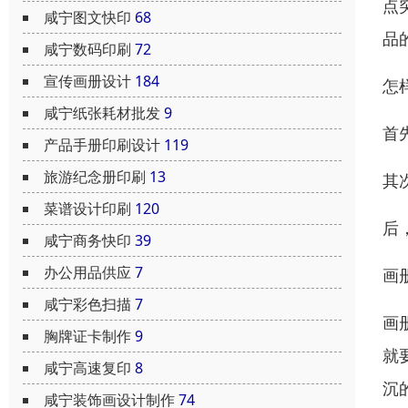
点
咸宁图文快印
68
品
咸宁数码印刷
72
宣传画册设计
184
怎
咸宁纸张耗材批发
9
首
产品手册印刷设计
119
旅游纪念册印刷
13
其
菜谱设计印刷
120
后
咸宁商务快印
39
办公用品供应
7
画
咸宁彩色扫描
7
画
胸牌证卡制作
9
就
咸宁高速复印
8
沉
咸宁装饰画设计制作
74