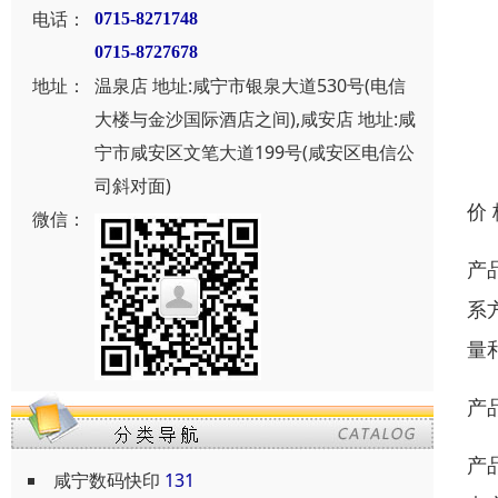
电话：
0715-8271748
0715-8727678
地址：
温泉店 地址:咸宁市银泉大道530号(电信
大楼与金沙国际酒店之间),咸安店 地址:咸
宁市咸安区文笔大道199号(咸安区电信公
司斜对面)
价
微信：
产
系
量
产
产
咸宁数码快印
131