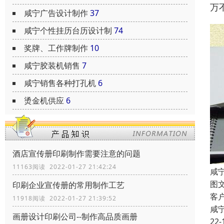
万
咸宁广告设计制作
37
咸宁个性挂历台历设计制
74
奖牌、工作牌制作
10
咸宁胶装机销售
7
咸宁销售各种打孔机
6
烫金机供应
6
酒店宣传册印刷制作需要注意的问题
11163阅读 2022-01-27 21:42:24
咸
图
印刷企业宣传册的常用制作工艺
客
11918阅读 2022-01-27 21:39:52
咸
画册设计印刷公司--制作高品质画册
22-